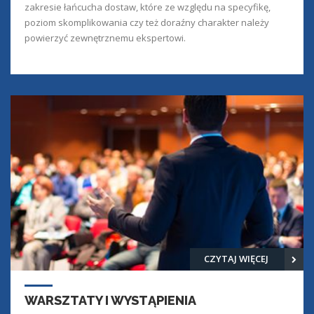
zakresie łańcucha dostaw, które ze względu na specyfikę,
poziom skomplikowania czy też doraźny charakter należy
powierzyć zewnętrznemu ekspertowi.
CZYTAJ WIĘCEJ
WARSZTATY I WYSTĄPIENIA