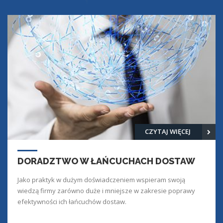
CZYTAJ WIĘCEJ
DORADZTWO W ŁAŃCUCHACH DOSTAW
Jako praktyk w dużym doświadczeniem wspieram swoją
wiedzą firmy zarówno duże i mniejsze w zakresie poprawy
efektywności ich łańcuchów dostaw.